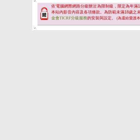
依'電腦網際網路分級辦法'為限制級，限定為年滿
1
本站內影音內容及各項條款。為防範未滿
18
歲之
金會TICRF分級服務
的安裝與設定。
(為還給愛護