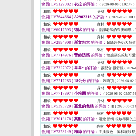
會員[ LV5129082 ]
衣拉
的評論：
( 2026-08-06 01:02:47 )
相貌
身材
會員[ LV7644664 ]
A2902316
的評論：
( 2026-08-06 00:1
相貌
身材
會員[ LV6017593 ]
德比
的評論：
謝謝老師的課後輔導，
相貌
身材
會員[ LV2894908 ]
斯文粗大
的評論：
超騷超色奶大顏
相貌
身材
會員[ LV7714976 ]
蕾絲誘惑
的評論：
性感漂亮親切可愛
相貌
身材
會員[ LV7327972 ]
韋韋~
的評論：
很配合 很舒服
( 2026-
相貌
身材
會員[ LV7717283 ]
18公分
的評論：
嘎嘎頂
( 2026-08-02 0
相貌
身材
會員[ LV7717897 ]
小粉圓
的評論：
( 2026-08-02 05:57:54
相貌
身材
會員[ LV5393729 ]
臺北的色狼
的評論：
頂
( 2026-08-02 
相貌
身材
會員[ LV3013178 ]
莫默
的評論：
活潑 熱情 很放得開的主
相貌
身材
會員[ LV7378149 ]
梅綠
的評論：
主播很色，胸和屁股都