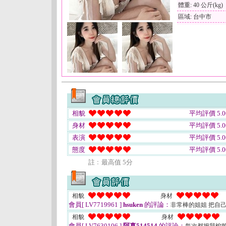
體重: 40 公斤(kg)
區域: 台中市
相貌
平均評價 5.0
身材
平均評價 5.0
表演
平均評價 5.0
態度
平均評價 5.0
註﹕最高值 5分
相貌
身材
會員[ LV7719961 ]
hsuken
的評論：
非常棒的姐姐 把自
相貌
身材
會員[ LV7630106 ]
阿真514514
的評論：