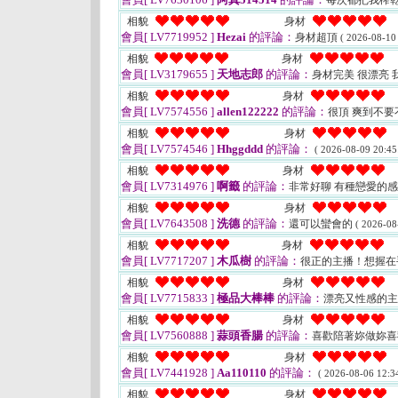
每次都把我榨
相貌
身材
會員[ LV7719952 ]
Hezai
的評論：
身材超頂
( 2026-08-10
相貌
身材
會員[ LV3179655 ]
天地志郎
的評論：
身材完美 很漂亮 
相貌
身材
會員[ LV7574556 ]
allen122222
的評論：
很頂 爽到不
相貌
身材
會員[ LV7574546 ]
Hhggddd
的評論：
( 2026-08-09 20:45
相貌
身材
會員[ LV7314976 ]
啊籤
的評論：
非常好聊 有種戀愛的
相貌
身材
會員[ LV7643508 ]
洗德
的評論：
還可以蠻會的
( 2026-08
相貌
身材
會員[ LV7717207 ]
木瓜樹
的評論：
很正的主播！想握
相貌
身材
會員[ LV7715833 ]
極品大棒棒
的評論：
漂亮又性感的主
相貌
身材
會員[ LV7560888 ]
蒜頭香腸
的評論：
喜歡陪著妳做妳
相貌
身材
會員[ LV7441928 ]
Aa110110
的評論：
( 2026-08-06 12:34
相貌
身材