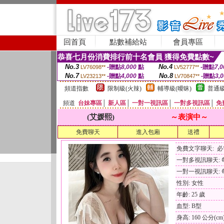
回首頁
點數補給站
會員專區
恭喜七月份消費排行前十名會員 獲得免費點數~
No.3
No.4
-贈點
8,000
點
-贈點
7,0
LV76098**
LV52777**
No.7
No.8
-贈點
4,000
點
-贈點
3,
LV23213**
LV70847**
頻道指數
限制級(火辣)
輔導級(曖昧)
普通級
頻道
台妹專區
│
新人區
│
一對一視訊區
│
一對多視訊區
│
免
(艾媛熙)
～表演中～
免費聊天
進入包廂
送禮
免費文字聊天: 
一對多視訊聊天: 每
一對一視訊聊天: 每
性別: 女性
年齡: 25 歲
血型: B型
身高: 160 公分(cm