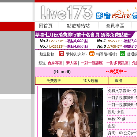
回首頁
點數補給站
會員專區
恭喜七月份消費排行前十名會員 獲得免費點數~
No.3
No.4
-贈點
8,000
點
-贈點
7,0
LV76098**
LV52777**
No.7
No.8
-贈點
4,000
點
-贈點
3,
LV23213**
LV70847**
頻道指數
限制級(火辣)
輔導級(曖昧)
普通級
頻道
台妹專區
│
新人區
│
一對一視訊區
│
一對多視訊區
│
免
(Remeii)
～表演中～
免費聊天
進入包廂
送禮
免費文字聊天: 
一對多視訊聊天: 每
一對一視訊聊天: 每
性別: 女性
年齡: 22 歲
血型:
身高: 160 公分(cm