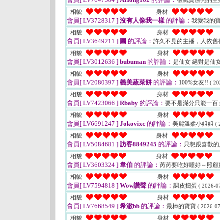
很氣質漂亮的主
相貌
身材
會員[ LV3728317 ]
沒有人像我一樣
的評論：
我愛我的
相貌
身材
會員[ LV3649211 ]
圖
的評論：
許久不見的主播，人依舊
相貌
身材
會員[ LV3012636 ]
bubuman
的評論：
是仙女 絕對是仙
相貌
身材
會員[ LV2080397 ]
義美蔬菜餅
的評論：
100%女友!!
( 20
相貌
身材
會員[ LV7423066 ]
Rbaby
的評論：
要不是滿分只能一百
相貌
身材
會員[ LV6691247 ]
Jokovixc
的評論：
美麗溫柔小姐姐
( 
相貌
身材
會員[ LV5084681 ]
訪客8849245
的評論：
只想跟喜歡的
相貌
身材
會員[ LV3603324 ]
韋伯
的評論：
芮芮要吃好睡好～照顧
相貌
身材
會員[ LV7594818 ]
Wow讚聲
的評論：
調皮搗蛋
( 2026-0
相貌
身材
會員[ LV7668549 ]
希澈bb
的評論：
最棒的寶寶
( 2026-07
相貌
身材