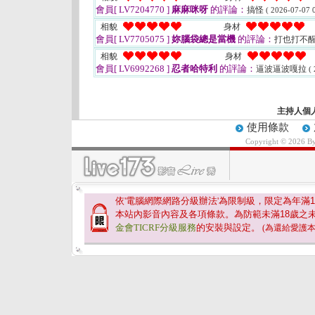
會員[ LV7204770 ]
麻麻咪呀
的評論：
搞怪
( 2026-07-07 0
相貌
身材
會員[ LV7705075 ]
妳腦袋總是當機
的評論：
打也打不
相貌
身材
會員[ LV6992268 ]
忍者哈特利
的評論：
逼波逼波嘎拉
(
主持人個
使用條款
Copyright © 2026 B
依'電腦網際網路分級辦法'為限制級，限定為年滿
1
本站內影音內容及各項條款。為防範未滿
18
歲之
金會TICRF分級服務
的安裝與設定。
(為還給愛護