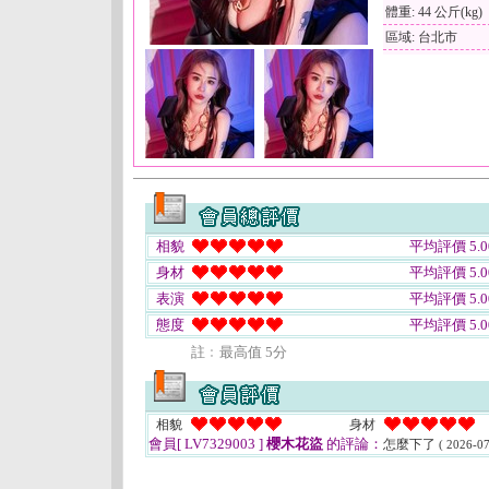
體重: 44 公斤(kg)
區域: 台北市
相貌
平均評價 5.0
身材
平均評價 5.0
表演
平均評價 5.0
態度
平均評價 5.0
註﹕最高值 5分
相貌
身材
會員[ LV7329003 ]
櫻木花盜
的評論：
怎麼下了
( 2026-07