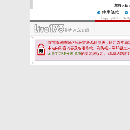
主持人個
使用條款
Copyright © 2026 B
依'電腦網際網路分級辦法'為限制級，限定為年滿
1
本站內影音內容及各項條款。為防範未滿
18
歲之
金會TICRF分級服務
的安裝與設定。
(為還給愛護