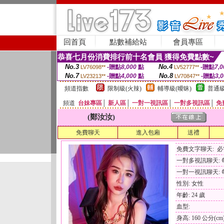
回首頁
點數補給站
會員專區
恭喜七月份消費排行前十名會員 獲得免費點數~
No.3
No.4
-贈點
8,000
點
-贈點
7,0
LV76098**
LV52777**
No.7
No.8
-贈點
4,000
點
-贈點
3,
LV23213**
LV70847**
頻道指數
限制級(火辣)
輔導級(曖昧)
普通級
頻道
台妹專區
│
新人區
│
一對一視訊區
│
一對多視訊區
│
免
(鄭汝汝)
免費聊天
進入包廂
送禮
免費文字聊天: 
一對多視訊聊天: 每
一對一視訊聊天: 每
性別: 女性
年齡: 24 歲
血型:
身高: 160 公分(cm