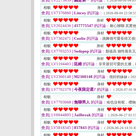
會員[ LV2273839 ]
錢是第一
的評論：
( 2026-08-09 04:05
相貌
身材
會員[ LV7376860 ]
Lincoy
的評論：
( 2026-08-04 22:58:53
相貌
身材
會員[ LV2024436 ]
457775547
的評論：
耐心聊聊 其實
相貌
身材
會員[ LV7362471 ]
Coolio
的評論：
跳舞很可愛長得又很
相貌
身材
會員[ LV7703253 ]
Sodapop
的評論：
顏值高 個性善良
相貌
身材
會員[ LV1194403 ]
廷維
的評論：
非常親切可愛的主播，
相貌
身材
會員[ LV2360148 ]
M2360148
的評論：
很好的妹妹
( 202
相貌
身材
會員[ LV7702379 ]
今夜限定星?
的評論：
( 2026-07-01 0
相貌
身材
會員[ LV7703068 ]
無聊男人
的評論：
啥也沒有呢，禮
相貌
身材
會員[ LV6944895 ]
Jailbreak
的評論：
( 2026-06-27 02:13
相貌
身材
會員[ LV5818345 ]
857843
的評論：
( 2026-06-24 14:31:4
相貌
身材