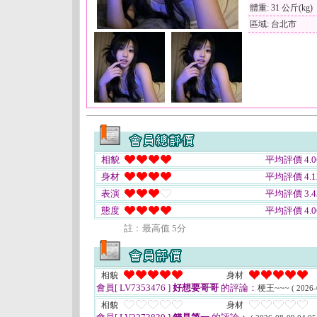
體重: 31 公斤(kg)
區域: 台北市
相貌
平均評價 4.0
身材
平均評價 4.1
表演
平均評價 3.4
態度
平均評價 4.0
註﹕最高值 5分
相貌
身材
會員[ LV7353476 ]
好想要哥哥
的評論：
梗王~~~
( 2026-
相貌
身材