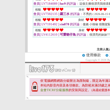
會員[ LV7184089 ]
luc9
的評論：
這個主播很漂亮我很喜
相貌
身材
會員[ LV7592135 ]
羅三水
的評論：
不秀的
( 2026-06-15 0
相貌
身材
會員[ LV7191492 ]
cin878
的評論：
傲嬌 小辣椒 很難駕
相貌
身材
會員[ LV4112610 ]
可愛吻仔魚
的評論：
很漂亮的妹妹!!
主持人個
使用條款
Copyright © 2026 B
依'電腦網際網路分級辦法'為限制級，限定為年滿
1
本站內影音內容及各項條款。為防範未滿
18
歲之
金會TICRF分級服務
的安裝與設定。
(為還給愛護