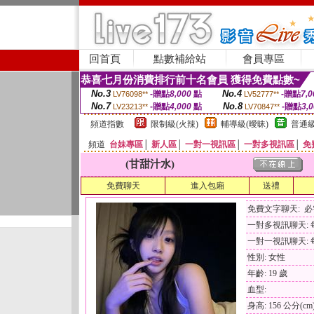
回首頁
點數補給站
會員專區
恭喜七月份消費排行前十名會員 獲得免費點數~
No.3
No.4
-贈點
8,000
點
-贈點
7,0
LV76098**
LV52777**
No.7
No.8
-贈點
4,000
點
-贈點
3,
LV23213**
LV70847**
頻道指數
限制級(火辣)
輔導級(曖昧)
普通級
頻道
台妹專區
│
新人區
│
一對一視訊區
│
一對多視訊區
│
免
(甘甜汁水)
免費聊天
進入包廂
送禮
免費文字聊天: 
一對多視訊聊天: 每
一對一視訊聊天: 每
性別: 女性
年齡: 19 歲
血型:
身高: 156 公分(cm