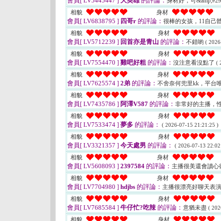
會員[ LV5445447 ]
大英雄
的評論：
身材好，可&amp;#2
相貌
身材
會員[ LV6838795 ]
四哥r
的評論：
很棒的女孩，11自己
相貌
身材
會員[ LV5712239 ]
回首亦是青山
的評論：
不錯喲
( 2026
相貌
身材
會員[ LV7554470 ]
雞吧好粗
的評論：
沒注意看沒點了
( 
相貌
身材
會員[ LV7625574 ]
2弟
的評論：
不舍奈何兜里kk，平台
相貌
身材
會員[ LV7435786 ]
阿澤V587
的評論：
非常好的主播，
相貌
身材
會員[ LV7533474 ]
夢多
的評論：
( 2026-07-15 21:21:25 )
相貌
身材
會員[ LV3321357 ]
今天處男
的評論：
( 2026-07-13 22:02
相貌
身材
會員[ LV5608093 ]
2397584
的評論：
主播很美還會讀心
相貌
身材
會員[ LV7704980 ]
hdjbs
的評論：
主播很漂亮好聊天表
相貌
身材
會員[ LV7685584 ]
牛仔忙?吃辣
的評論：
意猶未盡
( 202
相貌
身材