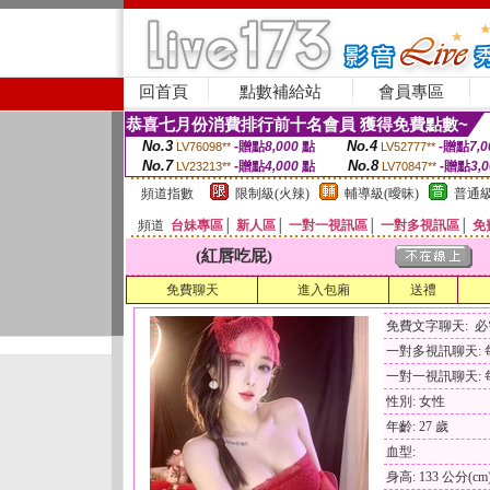
回首頁
點數補給站
會員專區
恭喜七月份消費排行前十名會員 獲得免費點數~
No.3
No.4
-贈點
8,000
點
-贈點
7,0
LV76098**
LV52777**
No.7
No.8
-贈點
4,000
點
-贈點
3,
LV23213**
LV70847**
頻道指數
限制級(火辣)
輔導級(曖昧)
普通級
頻道
台妹專區
│
新人區
│
一對一視訊區
│
一對多視訊區
│
免
(紅唇吃屁)
免費聊天
進入包廂
送禮
免費文字聊天: 
一對多視訊聊天: 每
一對一視訊聊天: 每
性別: 女性
年齡: 27 歲
血型:
身高: 133 公分(cm