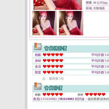
體重: 44 公斤(kg)
區域: 大陸地區
相貌
平均評價 5.0
身材
平均評價 5.0
表演
平均評價 5.0
態度
平均評價 5.0
註﹕最高值 5分
相貌
身材
會員[ LV1610082 ]
M1610082
的評論：
值回票價!該有的