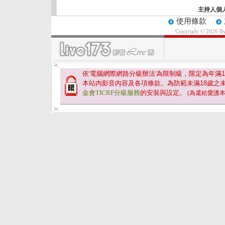
主持人個
使用條款
Copyright © 2026 B
依'電腦網際網路分級辦法'為限制級，限定為年滿
1
本站內影音內容及各項條款。為防範未滿
18
歲之
金會TICRF分級服務
的安裝與設定。
(為還給愛護