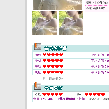
體重: 44 公斤(kg)
區域: 桃園縣市
相貌
平均評價 5.0
身材
平均評價 5.0
表演
平均評價 5.0
態度
平均評價 5.0
註﹕最高值 5分
相貌
身材
會員[ LV7640711 ]
北海職默默
的評論：
逼逼不錯，身