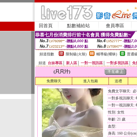
回首頁
點數補給站
會員專區
恭喜七月份消費排行前十名會員 獲得免費點數~
No.3
No.4
-贈點
8,000
點
-贈點
7,0
LV76098**
LV52777**
No.7
No.8
-贈點
4,000
點
-贈點
3,
LV23213**
LV70847**
頻道指數
限制級(火辣)
輔導級(曖昧)
普通級
頻道
台妹專區
│
新人區
│
一對一視訊區
│
一對多視訊區
│
免
(只只汁)
免費聊天
進入包廂
送禮
免費文字聊天: 
一對多視訊聊天: 每
一對一視訊聊天: 每
性別: 女性
年齡: 21 歲
血型:
身高: 160 公分(cm