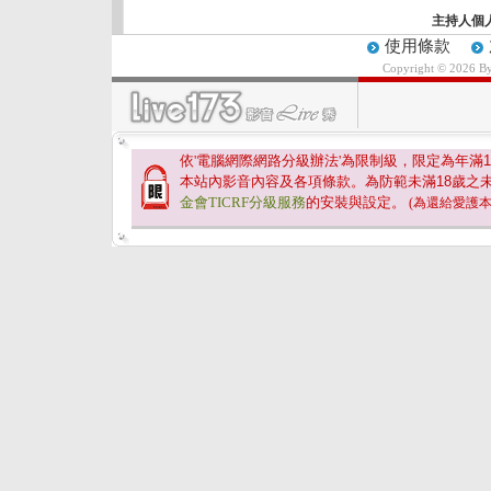
主持人個
使用條款
Copyright © 2026 B
依'電腦網際網路分級辦法'為限制級，限定為年滿
1
本站內影音內容及各項條款。為防範未滿
18
歲之
金會TICRF分級服務
的安裝與設定。
(為還給愛護